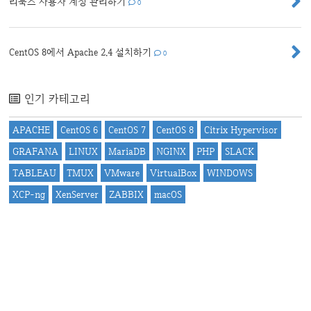
리눅스 사용자 계정 관리하기
0
CentOS 8에서 Apache 2.4 설치하기
0
인기 카테고리
APACHE
CentOS 6
CentOS 7
CentOS 8
Citrix Hypervisor
GRAFANA
LINUX
MariaDB
NGINX
PHP
SLACK
TABLEAU
TMUX
VMware
VirtualBox
WINDOWS
XCP-ng
XenServer
ZABBIX
macOS