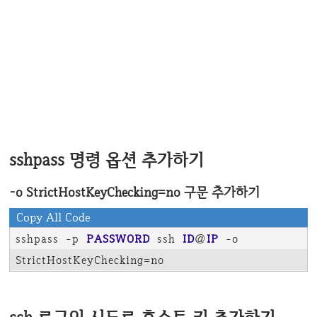
sshpass 명령 옵션 추가하기
-o StrictHostKeyChecking=no 구문 추가하기
Copy All Code
sshpass -p 
PASSWORD
 ssh 
ID
@
IP
 -o 
StrictHostKeyChecking=no