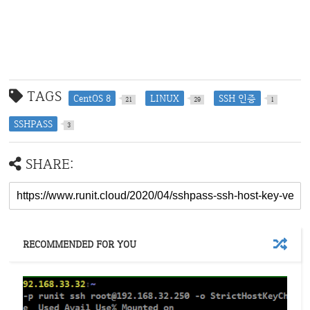
TAGS
CentOS 8
LINUX
SSH 인증
21
29
1
SSHPASS
3
SHARE:
RECOMMENDED FOR YOU