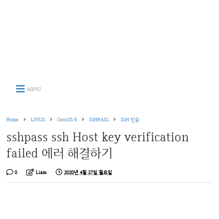
MENU
Home
LINUX
CentOS 8
SSHPASS
SSH 인증
sshpass ssh Host key verification
failed 에러 해결하기
0
Liam
2020년 4월 27일 월요일