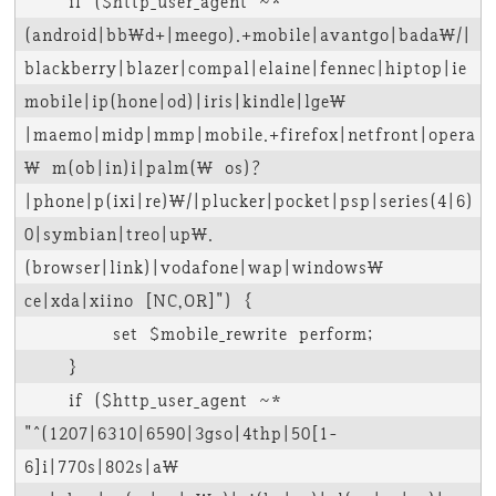
    if ($http_user_agent ~* "
(android|bb\d+|meego).+mobile|avantgo|bada\/|
blackberry|blazer|compal|elaine|fennec|hiptop|ie
mobile|ip(hone|od)|iris|kindle|lge\ 
|maemo|midp|mmp|mobile.+firefox|netfront|opera
\ m(ob|in)i|palm(\ os)?
|phone|p(ixi|re)\/|plucker|pocket|psp|series(4|6)
0|symbian|treo|up\.
(browser|link)|vodafone|wap|windows\ 
ce|xda|xiino [NC,OR]") {

        set $mobile_rewrite perform;

    }

    if ($http_user_agent ~* 
"^(1207|6310|6590|3gso|4thp|50[1-
6]i|770s|802s|a\ 