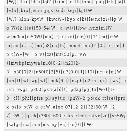
|\/)|ibro|idea|ig01|ikom|im1k|inno|ipaq|iris|ja(t
|v)a|jbro|jemu|jigs|kddi|keji|kgt(\ 
|\/)|klon|kpt\ |kwc\-|kyo(c|k)|le(no|xi)|lg(\ 
g|\/(k|l|u)|50|54|\-[a-w])|libw|lynx|m1\-
w|m3ga|m50\/|ma(te|ui|xo)|mc(01|21|ca)|m\-
cr|me(rc|ri)|mi(o8|oa|ts)|mmef|mo(01|02|bi|de|d
o|t(\-|\ |o|v)|zz)|mt(50|p1|v\ 
)|mwbp|mywa|n10[0-2]|n20[2-
3]|n30(0|2)|n50(0|2|5)|n7(0(0|1)|10)|ne((c|m)\-
|on|tf|wf|wg|wt)|nok(6|i)|nzph|o2im|op(ti|wv)|o
ran|owg1|p800|pan(a|d|t)|pdxg|pg(13|\-([1-
8]|c))|phil|pire|pl(ay|uc)|pn\-2|po(ck|rt|se)|pro
x|psio|pt\-g|qa\-a|qc(07|12|21|32|60|\-[2-
7]|i\-)|qtek|r380|r600|raks|rim9|ro(ve|zo)|s55\/
|sa(ge|ma|mm|ms|ny|va)|sc(01|h\-