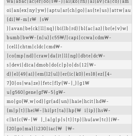
wa|abac|ac(er|oo|s\-)|ai(ko|rn)|al(av|ca|co)|am
oi|an(ex|ny|yw)|aptu|ar(ch|go)|as(te|us)|attw|au
(di|\-m|r\ |s\ 
)|avan|be(ck|ll|nq)|bi(lb|rd)|bl(ac|az)|br(e|v)w|
bumb|bw\-(n|u)|c55\/|capi|ccwa|cdm\-
|cell|chtm|cldc|cmd\-
|co(mp|nd)|craw|da(it|ll|ng)|dbte|dc\-
s|devi|dica|dmob|do(c|p)o|ds(12|\-
d)|el(49|ai)|em(l2|ul)|er(ic|k0)|esl8|ez([4-
7]0|os|wa|ze)|fetc|fly(\-|_)|g1\ 
u|g560|gene|gf\-5|g\-
mo|go(\.w|od)|gr(ad|un)|haie|hcit|hd\-
(m|p|t)|hei\-|hi(pt|ta)|hp(\ i|ip)|hs\-
c|ht(c(\-|\ |_|a|g|p|s|t)|tp)|hu(aw|tc)|i\-
(20|go|ma)|i230|iac(\ |\-