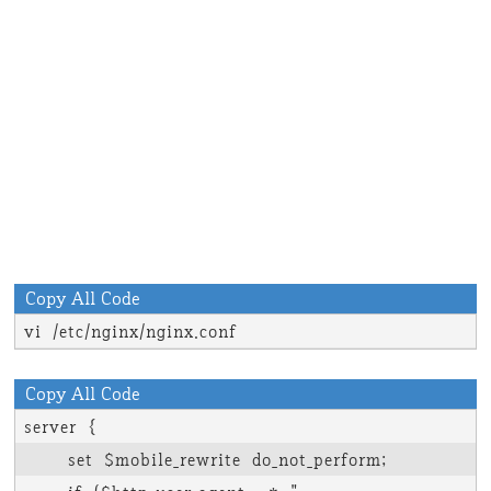
Copy All Code
vi /etc/nginx/nginx.conf
Copy All Code
server {

    set $mobile_rewrite do_not_perform;
