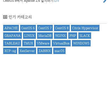
CentOS 8에서 Apache 2.4 설치하기
0
인기 카테고리
APACHE
CentOS 6
CentOS 7
CentOS 8
Citrix Hypervisor
GRAFANA
LINUX
MariaDB
NGINX
PHP
SLACK
TABLEAU
TMUX
VMware
VirtualBox
WINDOWS
XCP-ng
XenServer
ZABBIX
macOS