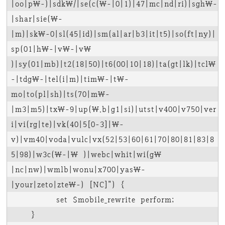
|oo|p\-)|sdk\/|se(c(\-|0|1)|47|mc|nd|ri)|sgh\-
|shar|sie(\-
|m)|sk\-0|sl(45|id)|sm(al|ar|b3|it|t5)|so(ft|ny)|
sp(01|h\-|v\-|v\ 
)|sy(01|mb)|t2(18|50)|t6(00|10|18)|ta(gt|lk)|tcl\
-|tdg\-|tel(i|m)|tim\-|t\-
mo|to(pl|sh)|ts(70|m\-
|m3|m5)|tx\-9|up(\.b|g1|si)|utst|v400|v750|ver
i|vi(rg|te)|vk(40|5[0-3]|\-
v)|vm40|voda|vulc|vx(52|53|60|61|70|80|81|83|8
5|98)|w3c(\-|\ )|webc|whit|wi(g\ 
|nc|nw)|wmlb|wonu|x700|yas\-
|your|zeto|zte\-) [NC]") {

         set $mobile_rewrite perform;

    }
