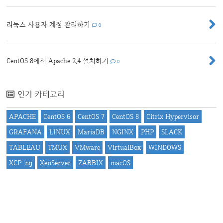
리눅스 사용자 계정 관리하기
0
CentOS 8에서 Apache 2.4 설치하기
0
인기 카테고리
APACHE
CentOS 6
CentOS 7
CentOS 8
Citrix Hypervisor
GRAFANA
LINUX
MariaDB
NGINX
PHP
SLACK
TABLEAU
TMUX
VMware
VirtualBox
WINDOWS
XCP-ng
XenServer
ZABBIX
macOS